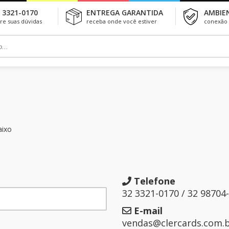
 3321-0170
ENTREGA GARANTIDA
AMBIE
tire suas dúvidas
receba onde você estiver
conexão 
aixo
Telefone
32 3321-0170 / 32 98704
E-mail
vendas@clercards.com.