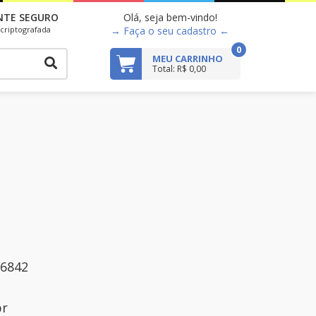
NTE SEGURO
Olá, seja bem-vindo!
criptografada
→ Faça o seu cadastro ←
0
MEU CARRINHO
Total: R$ 0,00
-6842
br