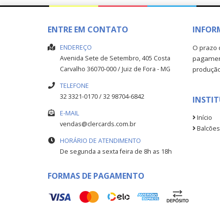
ENTRE EM CONTATO
INFOR
ENDEREÇO
O prazo 
Avenida Sete de Setembro, 405
Costa
pagament
Carvalho
36070-000
/
Juiz de Fora
- MG
produçã
TELEFONE
32 3321-0170 / 32 98704-6842
INSTI
E-MAIL
Início
vendas@clercards.com.br
Balcões
HORÁRIO DE ATENDIMENTO
De segunda a sexta feira de 8h as 18h
FORMAS DE PAGAMENTO