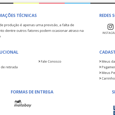
MAÇÕES TÉCNICAS
REDES S
de produção é apenas uma previsão, a falta de
o dentre outros fatores podem ocasionar atraso na
INSTAG
o
TUCIONAL
CADAS
Fale Conosco
Meus da
 de retirada
Pagamen
Meus Pe
Carrinho
FORMAS DE ENTREGA
S